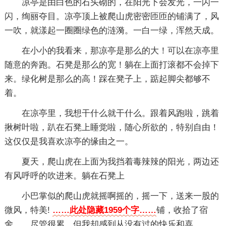
凉亭是由白色的石头砌的，在阳光下会发光，一闪一
闪，绚丽夺目。凉亭顶上被爬山虎密密匝匝的铺满了，风
一吹，就漾起一圈圈绿色的涟漪。一白一绿，浑然天成。
在小小的我看来，那凉亭是那么的大！可以在凉亭里
随意的奔跑。石凳是那么的宽！躺在上面打滚都不会掉下
来。绿化树是那么的高！踩在凳子上，踮起脚尖都够不
着。
在凉亭里，我想干什么就干什么。跟着风跑啦，跳着
揪树叶啦，趴在石凳上睡觉啦，随心所欲的，特别自由！
这仅仅是我喜欢凉亭的缘由之一。
夏天，爬山虎在上面为我挡着毒辣辣的阳光，两边还
有风呼呼的吹进来。躺在石凳上
小巴掌似的爬山虎就摇啊摇的，摇一下，送来一股的
微风，特美!
……此处隐藏1959个字……
铺，收拾了宿
舍……尽管很累，但我却感到从没有过的快乐和喜