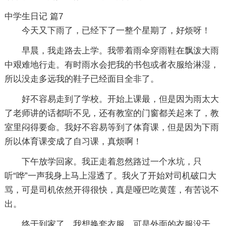
中学生日记 篇7
今天又下雨了，已经下了一整个星期了，好烦呀！
早晨，我走路去上学。我带着雨伞穿雨鞋在飘泼大雨
中艰难地行走。有时雨水会把我的书包或者衣服给淋湿，
所以没走多远我的鞋子已经面目全非了。
好不容易走到了学校。开始上课最，但是因为雨太大
了老师讲的话都听不见，还有教室的门窗都关起来了，教
室里闷得要命。我好不容易等到了体育课，但是因为下雨
所以体育课变成了自习课，真烦啊！
下午放学回家。我正走着忽然路过一个水坑，只
听“哗”一声我身上马上湿透了。我火了开始对司机破口大
骂，可是司机依然开得很快，真是哑巴吃黄莲，有苦说不
出。
终于到家了。我想换套衣服，可是外面的衣服没干，