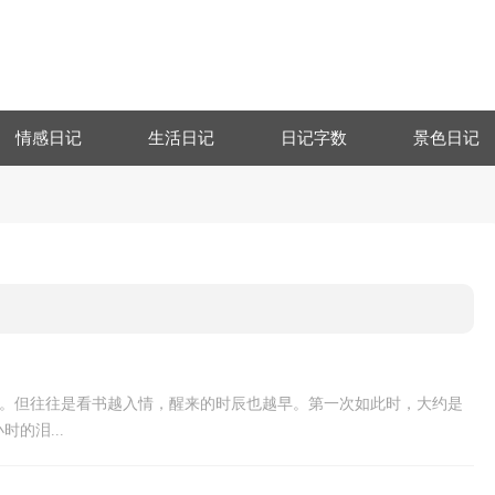
情感日记
生活日记
日记字数
景色日记
睡。但往往是看书越入情，醒来的时辰也越早。第一次如此时，大约是
的泪...