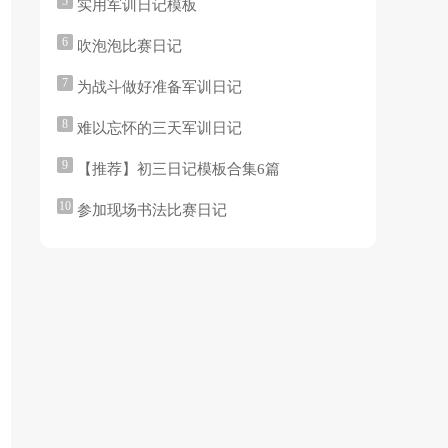
5
实用军训日记模板
6
吹泡泡比赛日记
7
为战斗做好准备军训日记
8
难以忘怀的三天军训日记
9
【推荐】初三日记模板合集6篇
10
参加现场书法比赛日记