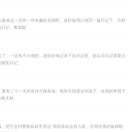
大家身边一定有一些有趣的见闻吧，是时候用心地写一篇日记了。怎样
记，希望能...
去了，一定有不少感想，请好好地记录下在日记里。那么写日记需要注
笔日记...
，要有二十一天的坚持才能形成。我并不指望这些孩子，在我的带领下
天检...
分钱，把它交到警察叔叔手里边”我很喜欢这首儿歌，它用优美的旋律唱