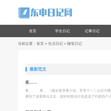
首页
学生日记
记事日记
>
>
当前位置：
首页
生活日记
随笔日记
最新范文
夜……
夜…… 夜……1最近夜里看小说，常常十一二点后方
看到了凌晨两点左右，按时间算估计也是流了约莫四个小时