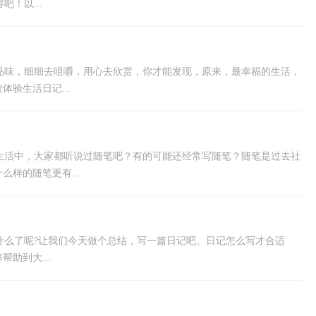
吧！以...
品味，细细去咀嚼，用心去欣赏，你才能发现，原来，最幸福的生活，
验生活日记...
生活中，大家都听说过随笔吧？有的可能还经常写随笔？随笔是过去社
样的随笔更有...
什么了呢?让我们今天做个总结，写一篇日记吧。日记怎么写才合适
助到大...