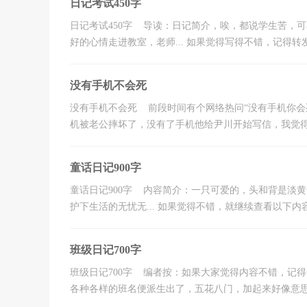
日记考试450字
日记考试450字 导读：日记简介，唉，都说学生苦，
好的心情走进教室，老师... 如果觉得写得不错，记得转发
没有手机不会死
没有手机不会死 前段时间有个网络热问“没有手机你会
机被老公摔坏了，没有了手机他给尹川开始写信，我觉得多
童话日记900字
童话日记900字 内容简介：一只可爱的，头和背是淡
护下生活的无忧无... 如果觉得不错，就继续查看以下内容
班级日记700字
班级日记700字 编者按：如果大家觉得内容不错，记
各种各样的班名便派生出了，五花八门，加起来好像意思差