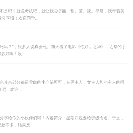
可不是吗？就说考试吧，就让我尝尽酸、甜、苦、辣。早晨，我带着美
分享哦！欢迎同学...
死吗？”，很多人说真会死。前天看了电影《你好，之华》，之华的手
好啊！没...
黄色其余部分都是雪白的小仓鼠可可，在男主人，女主人和小主人的呵
吧！欢迎...
得分享给你的小伙伴们哦！内容简介：星期四说要给班级命名。于是，
不多，结果反...