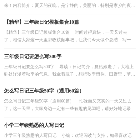
来！内容简介：夏天的夜晚，是宁静的，美丽的，特别是家乡的夜
晚，犹如一幅优美的画卷。一切都显得那样朦胧、幽暗。在豆棚......
【精华】三年级日记模板集合10篇
【精华】三年级日记模板集合10篇 时间过得真快，一天又过去
了，相信大家这一天里都收获颇丰吧，让我们今天做个总结，写一篇
日记吧。那么日记有什么格式呢？以下是小编精心整理的三...
三年级日记要怎么写300字
三年级日记要怎么写300字 导读：日记简介，夏姑娘走了，大地上
到处洋溢着秋季的气息。我拿着瓶子，想把秋季留住。田野里，苹果
红红的、梨黄黄的、菊花... 如果觉得写得不错，记得转...
怎么写日记三年级50字（通用60篇）
怎么写日记三年级50字（通用60篇） 忙碌而又充实的一天又过去
了，这一天里，大家身边一定有一些有趣的见闻吧，请好好地记录下
在日记里。好的日记都具备一些什么特点呢？下面是小编整...
小学三年级熟悉的人写日记
小学三年级熟悉的人写日记 小编：欢迎阅读与支持，如果喜欢记