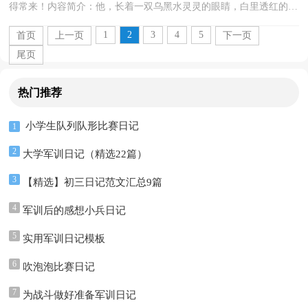
得常来！内容简介：他，长着一双乌黑水灵灵的眼睛，白里透红的皮
肤，一张能说会道的小嘴，人人见了都称赞他乖巧可爱。这就是...
1
2
3
4
5
首页
上一页
下一页
尾页
热门推荐
小学生队列队形比赛日记
1
2
大学军训日记（精选22篇）
3
【精选】初三日记范文汇总9篇
4
军训后的感想小兵日记
5
实用军训日记模板
6
吹泡泡比赛日记
7
为战斗做好准备军训日记