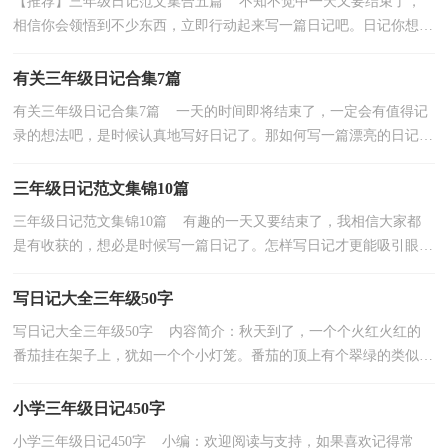
【推荐】三年级日记范文集合五篇 不知不觉中一天又要结束了，
相信你会领悟到不少东西，立即行动起来写一篇日记吧。日记你想好
怎么写了吗？下面是小编精心整理的三年级日记5篇，...
有关三年级日记合集7篇
有关三年级日记合集7篇 一天的时间即将结束了，一定会有值得记
录的想法吧，是时候认真地写好日记了。那如何写一篇漂亮的日记
呢？下面是小编为大家整理的三年级日记7篇，希望能够...
三年级日记范文集锦10篇
三年级日记范文集锦10篇 有趣的一天又要结束了，我相信大家都
是有收获的，想必是时候写一篇日记了。怎样写日记才更能吸引眼球
呢？下面是小编收集三年级日记范文集锦10篇，仅供参...
写日记大全三年级50字
写日记大全三年级50字 内容简介：秋天到了，一个个火红火红的
番茄挂在架子上，犹如一个个小灯笼。番茄的顶上有个翠绿的类似五
角星的形状，叫... 如果觉得不错，就继续查看以下内容...
小学三年级日记450字
小学三年级日记450字 小编：欢迎阅读与支持，如果喜欢记得常